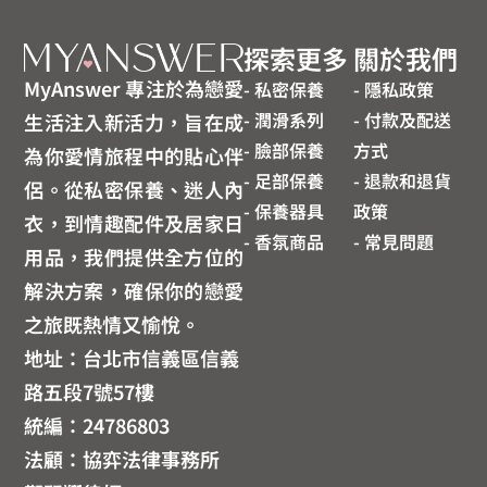
探索更多
關於我們
MyAnswer 專注於為戀愛
- 私密保養
- 隱私政策
- 潤滑系列
- 付款及配送
生活注入新活力，旨在成
- 臉部保養
方式
為你愛情旅程中的貼心伴
- 足部保養
- 退款和退貨
侶。從私密保養、迷人內
- 保養器具
政策
衣，到情趣配件及居家日
- 香氛商品
- 常見問題
用品，我們提供全方位的
解決方案，確保你的戀愛
之旅既熱情又愉悅。
地址：台北市信義區信義
路五段7號57樓
統編：24786803
法顧：協弈法律事務所