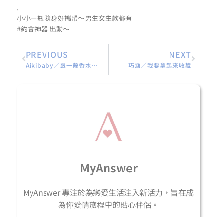
.
小小ㄧ瓶隨身好攜帶～男生女生款都有
#約會神器 出動～
PREVIOUS
NEXT
Aikibaby／跟一般香水相較下，簡直物超所值
巧涵／我要拿起來收藏
MyAnswer
MyAnswer 專注於為戀愛生活注入新活力，旨在成
為你愛情旅程中的貼心伴侶。