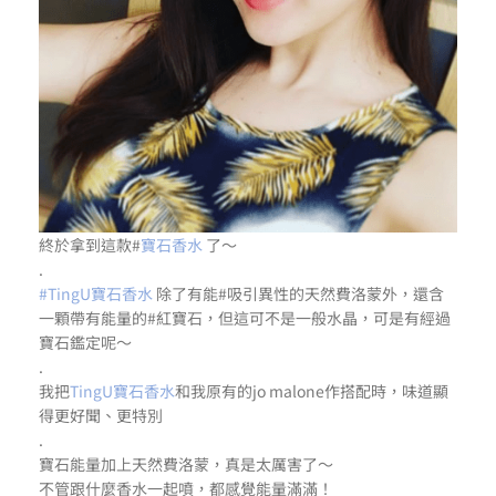
終於拿到這款#
寶石香水
了～
.
#TingU寶石香水
除了有能#吸引異性的天然費洛蒙外，還含
一顆帶有能量的#紅寶石，但這可不是一般水晶，可是有經過
寶石鑑定呢～
.
我把
TingU寶石香水
和我原有的jo malone作搭配時，味道顯
得更好聞、更特別
.
寶石能量加上天然費洛蒙，真是太厲害了～
不管跟什麼香水一起噴，都感覺能量滿滿！