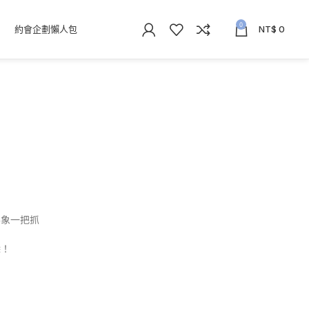
0
約會企劃懶人包
NT$
0
形象一把抓
除！