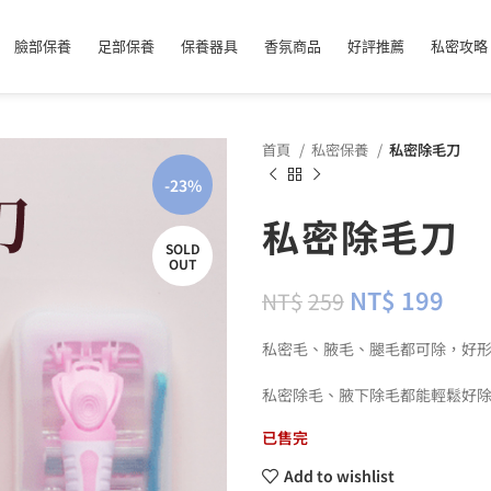
臉部保養
足部保養
保養器具
香氛商品
好評推薦
私密攻略
首頁
私密保養
私密除毛刀
-23%
私密除毛刀
SOLD
OUT
NT$
199
NT$
259
私密毛、腋毛、腿毛都可除，好
私密除毛、腋下除毛都能輕鬆好
已售完
Add to wishlist