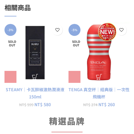
相關商品
-3%
-5%
SOLD
SOLD
OUT
OUT
STEAMY｜卡瓦醉椒激熱潤滑液
TENGA 真空杯｜經典版｜一次性
150ml
飛機杯
NT$
580
NT$
260
NT$
599
NT$
274
精選品牌