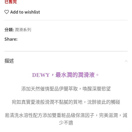
已售完
Add to wishlist
分類:
潤滑系列
Share:
描述
DEWY，最水潤的潤滑液
。
添加天然催情聖品伊蘭萃取，喚醒深層慾望
宛如真實愛液般滑潤不黏膩的質地，沈醉彼此的觸碰
易清洗水溶性配方添加雙重粧品級保濕因子，完美滋潤，減
少不適