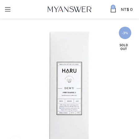
0
NT$
0
-3%
SOLD
OUT