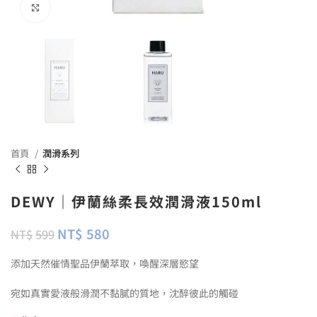
Click to enlarge
首頁
潤滑系列
DEWY｜伊蘭絲柔長效潤滑液150ml
NT$
580
NT$
599
添加天然催情聖品伊蘭萃取，喚醒深層慾望
宛如真實愛液般滑潤不黏膩的質地，沈醉彼此的觸碰