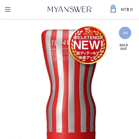
0
NT$
0
-5%
SOLD
OUT