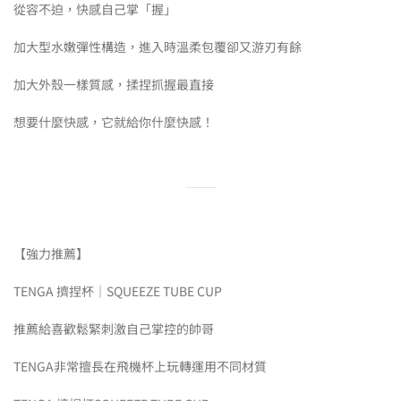
從容不迫，快感自己掌「握」
加大型水嫩彈性構造，進入時溫柔包覆卻又游刃有餘
加大外殼一樣質感，揉捏抓握最直接
想要什麼快感，它就給你什麼快感！
【強力推薦】
TENGA 擠捏杯｜SQUEEZE TUBE CUP
推薦給喜歡鬆緊刺激自己掌控的帥哥
TENGA非常擅長在飛機杯上玩轉運用不同材質