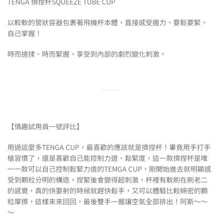
TENGA 擠捏杯SQUEEZE TUBE CUP
以較軟的管狀容器包裹著飛機杯本體，直接感受握力，要鬆要緊，
自己掌握！
時而搓揉、時而緊握，享受到內部的劇烈變化刺激。
【情趣試用員一號評比】
用過這麼多TENGA CUP，最喜歡的應該就是擠捏杯！畢竟用手打手
槍習慣了，還是喜歡自己能控制力道、鬆緊度，這一款擠捏杯是唯
一一款可以自己控制鬆緊力道的TEMGA CUP，剛開始進去就明顯感
受到顆粒分明的構造，捏緊後會變得超刺激，杯裡有軟刷在刷老二
的感覺，真的快要射的時候就趕快鬆手，又可以體驗比較綿密的顆
粒摩擦，這樣來來回回，最後雙手一握讓空氣全部排出！阿斯～～
～