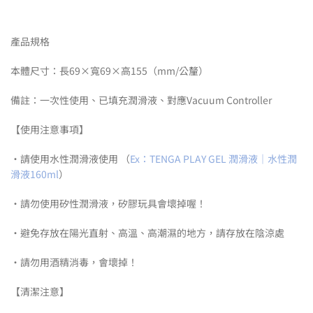
產品規格
本體尺寸：長69×寬69×高155（mm/公釐）
備註：一次性使用、已填充潤滑液、對應Vacuum Controller
【使用注意事項】
・請使用水性潤滑液使用 （
Ex：TENGA PLAY GEL 潤滑液｜水性潤
滑液160ml
）
・請勿使用矽性潤滑液，矽膠玩具會壞掉喔！
・避免存放在陽光直射、高溫、高潮濕的地方，請存放在陰涼處
・請勿用酒精消毒，會壞掉！
【清潔注意】