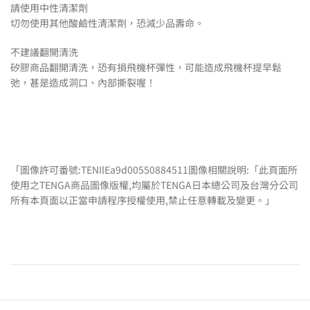
請使用中性清潔劑
切勿使用其他酸鹼性清潔劑，恐減少品壽命。
不建議翻開清洗
矽膠商品翻開清洗，恐有損飛機杯彈性，可能造成飛機杯提早鬆
弛，甚是造成洞口、內部撕裂喔！
「圖像許可番號:TENIlEa9d00550884511圖像相關說明:「此頁面所
使用之TENGA商品圖像版權,均屬於TENGA日本總公司及台灣分公司
所有本頁面以正當申請程序授權使用,禁止任意轉載及變更。」