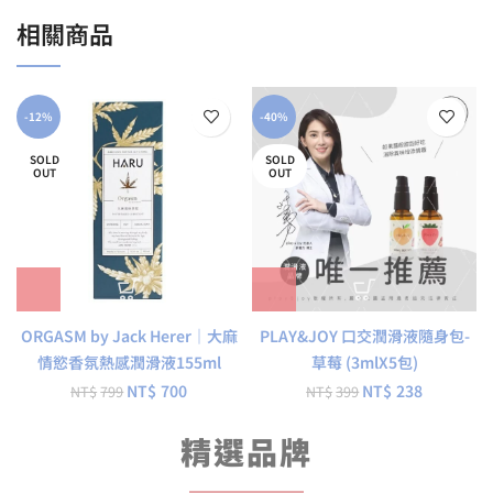
相關商品
-12%
-40%
SOLD
SOLD
OUT
OUT
ORGASM by Jack Herer｜大麻
PLAY&JOY 口交潤滑液隨身包-
情慾香氛熱感潤滑液155ml
草莓 (3mlX5包)
NT$
700
NT$
238
NT$
799
NT$
399
精選品牌