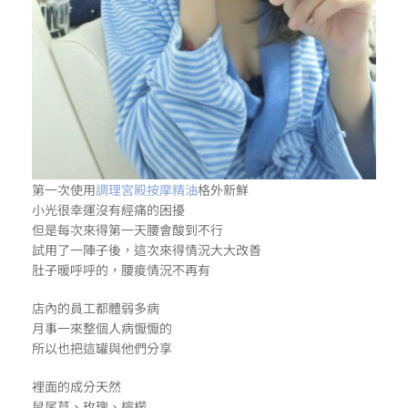
第一次使用
調理宮殿按摩精油
格外新鮮
小光很幸運沒有經痛的困擾
但是每次來得第一天腰會酸到不行
試用了一陣子後，這次來得情況大大改善
肚子暖呼呼的，腰痠情況不再有
店內的員工都體弱多病
月事一來整個人病懨懨的
所以也把這罐與他們分享
裡面的成分天然
鼠尾草、玫瑰、檸檬