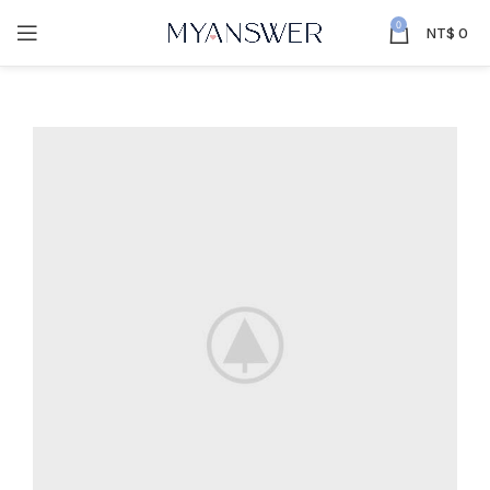
0
NT$
0