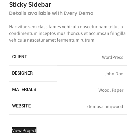
Sticky Sidebar
Details available with Every Demo
Hac vitae sem class fames vehicula nascetur nam tellus a
condimentum inceptos mus rhoncus et accumsan fringilla
vehicula nascetur amet fermentum rutrum.
CLIENT
WordPress
DESIGNER
John Doe
MATERIALS
Wood, Paper
WEBSITE
xtemos.com/wood
View Project