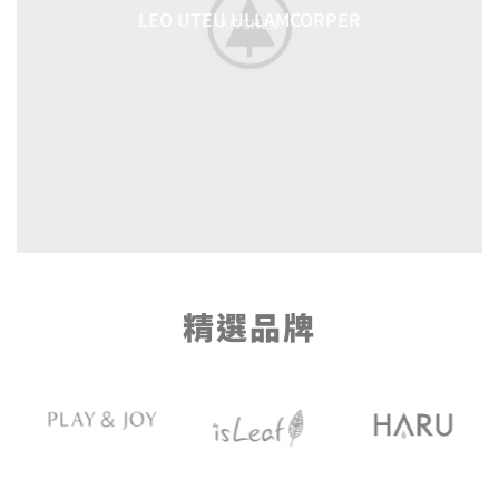
LEO UTEU ULLAMCORPER
KITCHEN
精選品牌