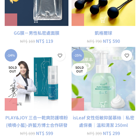
GG膜－男性私密處面膜
凱格爾球
NT$
119
NT$
590
NT$
169
NT$
790
-14%
-25%
SOLD
SOLD
OUT
OUT
PLAY&JOY 三合一乾爽防護噴粉
isLeaf 女性低敏抑菌慕絲｜私密
(噴噴小藍)-許藍方博士合作研發
處保養｜溫和清潔 250ml
NT$
599
NT$
299
NT$
699
NT$
399