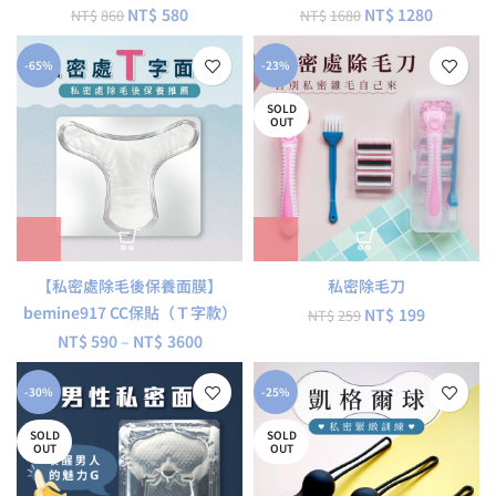
NT$
580
NT$
1280
NT$
860
NT$
1680
-65%
-23%
SOLD
OUT
【私密處除毛後保養面膜】
私密除毛刀
bemine917 CC保貼（Ｔ字款）
NT$
199
NT$
259
NT$
590
–
NT$
3600
-30%
-25%
SOLD
SOLD
OUT
OUT