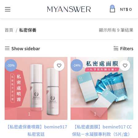
0
NT$
0
首頁
私密保養
顯示所有 9 筆結果
Show sidebar
Filters
-33%
-24%
【私密處保養噴霧】bemine917
【私密處面膜】bemine917 CC
私密宮廷
保貼－水凝膜專利款（5片/盒）