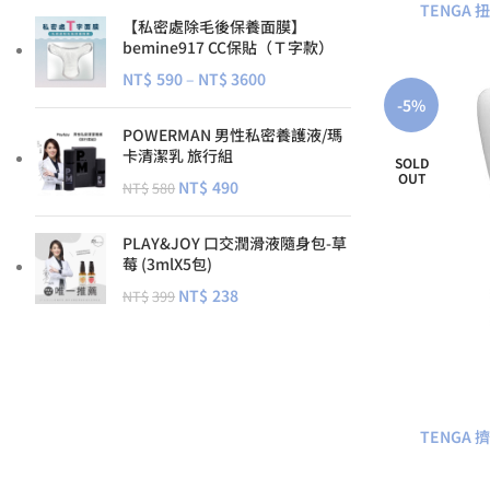
TENGA
【私密處除毛後保養面膜】
bemine917 CC保貼（Ｔ字款）
NT$
590
–
NT$
3600
-5%
POWERMAN 男性私密養護液/瑪
卡清潔乳 旅行組
SOLD
OUT
NT$
490
NT$
580
PLAY&JOY 口交潤滑液隨身包-草
莓 (3mlX5包)
NT$
238
NT$
399
TENGA