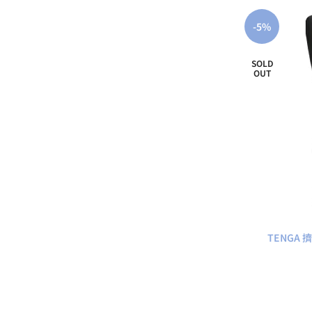
-5%
SOLD
OUT
TENGA