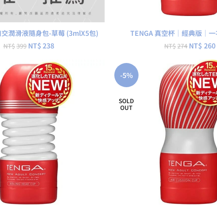
查看內容
查看內容
 口交潤滑液隨身包-草莓 (3mlX5包)
TENGA 真空杯｜經典版｜
NT$
238
NT$
260
NT$
399
NT$
274
-5%
SOLD
OUT
查看內容
查看內容