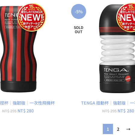
-5%
SOLD
OUT
查看內容
查看內容
 擠捏杯｜強韌版｜一次性飛機杯
TENGA 扭動杯｜強韌版｜
NT$
280
NT$
280
NT$
295
NT$
295
1
2
→